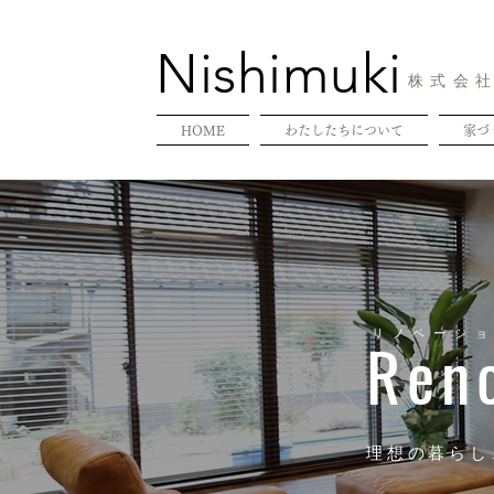
​Nishimuki
株式会
HOME
わたしたちについて
家づ
Ren
リノベーシ
理想の暮らし