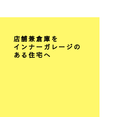
​#02
店舗兼倉庫を
インナーガレージの
ある住宅へ
床、壁、天井を補強し断熱材を入れ建物の
性能を向上し、住み心地の良い快適な住居
へ生まれ変わりました。趣味や家族のため
のスペースとして活躍できるインナーガレ
ージ。広々したLDKには、ガレージを見渡
せる大きなFix窓を設置しました。