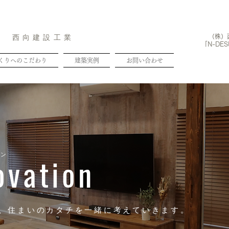
社 西向建設工業
（株）
「
N-DE
くりへのこだわり
建築実例
お問い合わせ
ovation
ョン
​
暮らし
に合わせた新しい
、住まいのカタチを一緒に考えていきます。